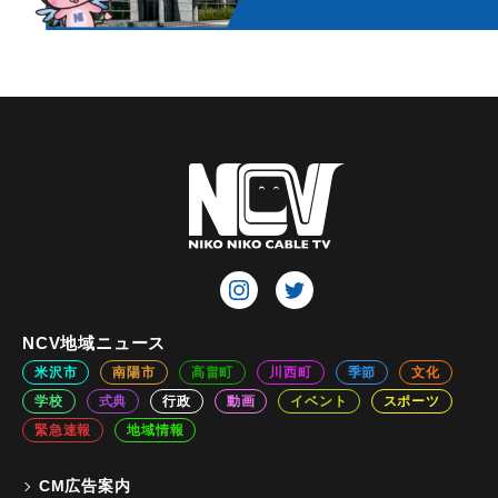
NCV地域ニュース
米沢市
南陽市
高畠町
川西町
季節
文化
学校
式典
行政
動画
イベント
スポーツ
緊急速報
地域情報
CM広告案内