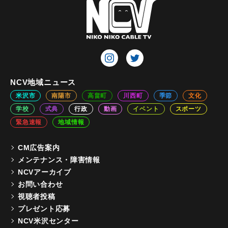
NCV地域ニュース
米沢市
南陽市
高畠町
川西町
季節
文化
学校
式典
行政
動画
イベント
スポーツ
緊急速報
地域情報
CM広告案内
メンテナンス・障害情報
NCVアーカイブ
お問い合わせ
視聴者投稿
プレゼント応募
NCV米沢センター