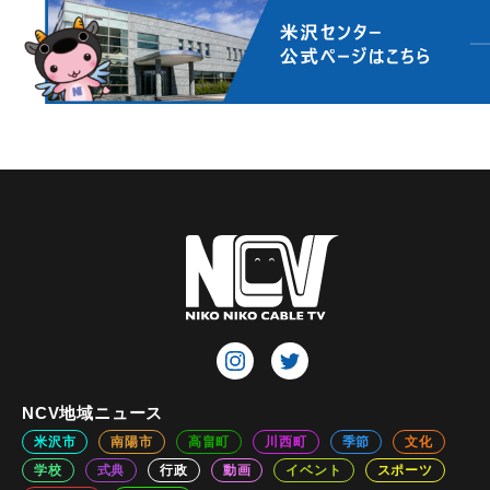
NCV地域ニュース
米沢市
南陽市
高畠町
川西町
季節
文化
学校
式典
行政
動画
イベント
スポーツ