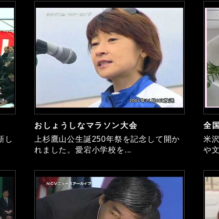
おしょうしなマラソン大会
全
新し
上杉鷹山公生誕250年祭を記念して開か
米
れました。愛宕小学校を...
や文