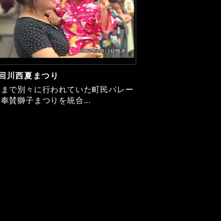
1回川西夏まつり
れまで別々に行われていた町民パレー
奉賛獅子まつりを統合...