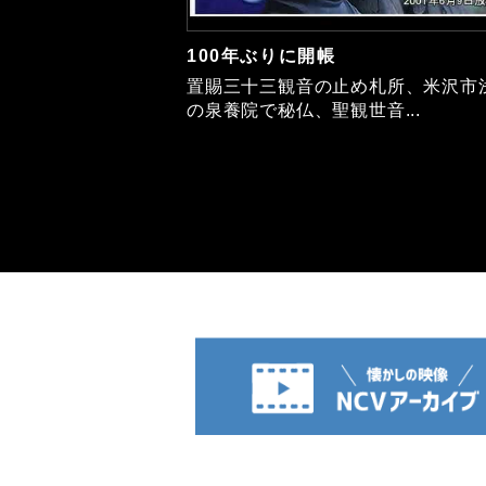
100年ぶりに開帳
置賜三十三観音の止め札所、米沢市
の泉養院で秘仏、聖観世音...