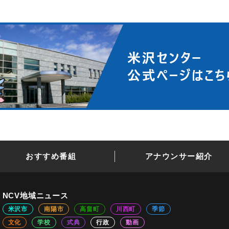
おすすめ番組
アナウンサー紹介
NCV地域ニュース
米沢市
南陽市
高畠町
川西町
季節
文化
学校
式典
行政
動画