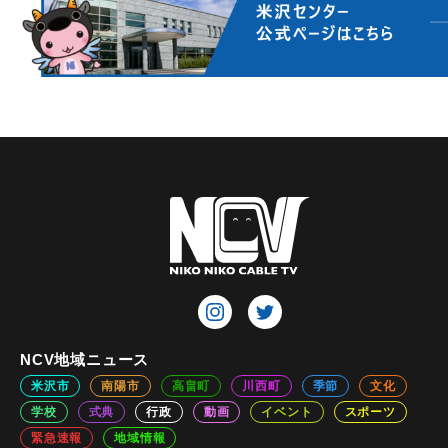
NCV地域ニュース
米沢市
南陽市
高畠町
川西町
季節
文化
学校
式典
行政
動画
イベント
スポーツ
緊急速報
地域情報