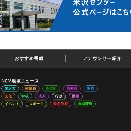
おすすめ番組
アナウンサー紹介
NCV地域ニュース
米沢市
南陽市
高畠町
川西町
季節
文化
学校
式典
行政
動画
イベント
スポーツ
緊急速報
地域情報