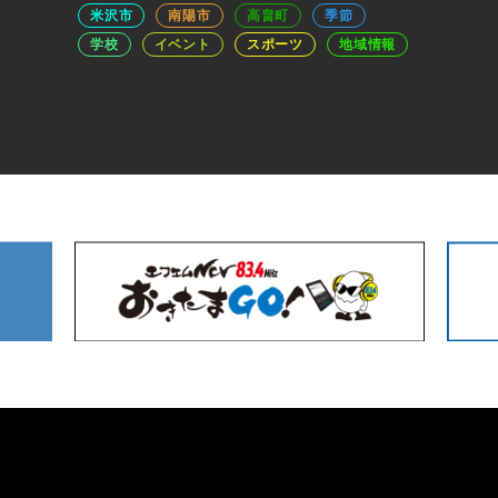
米沢市
南陽市
高畠町
季節
学校
イベント
スポーツ
地域情報