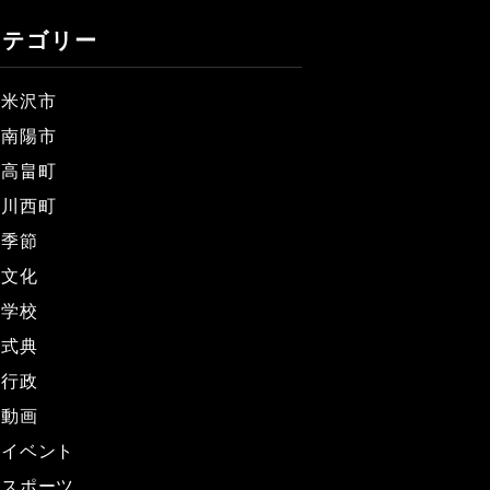
カテゴリー
米沢市
南陽市
高畠町
川西町
季節
文化
学校
式典
行政
動画
イベント
スポーツ