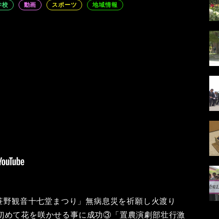
学校
動画
スポーツ
地域情報
「笹野観音十七堂まつり」無病息災を祈願し火渡り
初めて花を咲かせる事に成功③「置農演劇部壮行激