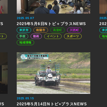
2025.05.07
2025
WS
2025年5月6日Nトピ＋プラスNEWS
20
米沢市
南陽市
高畠町
川西町
米
ント
学校
動画
イベント
スポーツ
地
地域情報
2025.05.15
WS
2025年5月14日Nトピ+プラスNEWS