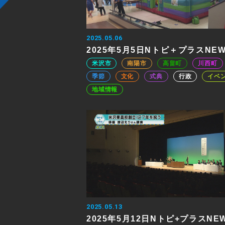
2025.05.06
2025年5月5日Nトピ＋プラスNE
米沢市
南陽市
高畠町
川西町
季節
文化
式典
行政
イベ
地域情報
2025.05.13
2025年5月12日Nトピ+プラスNE