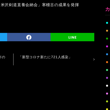
「米沢剣道直養会納会」寒稽古の成果を発揮
市の
「新型コロナ新たに721人感染」