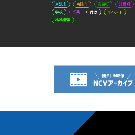
米沢市
南陽市
高畠町
川西町
学校
式典
行政
イベント
地域情報