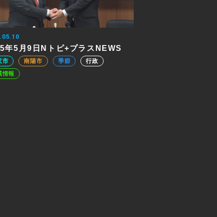
.05.10
25年5月9日Nトピ+プラスNEWS
沢市
南陽市
季節
行政
域情報