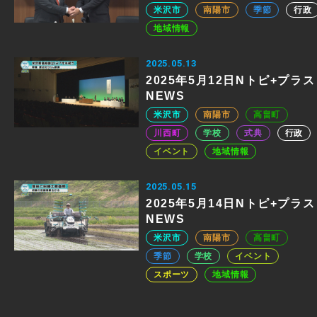
米沢市
南陽市
季節
行政
地域情報
2025.05.13
2025年5月12日Nトピ+プラス
NEWS
米沢市
南陽市
高畠町
川西町
学校
式典
行政
イベント
地域情報
2025.05.15
2025年5月14日Nトピ+プラス
NEWS
米沢市
南陽市
高畠町
季節
学校
イベント
スポーツ
地域情報