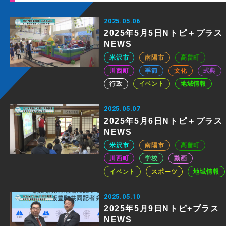
2025.05.06
2025年5月5日Nトピ＋プラス
NEWS
米沢市
南陽市
高畠町
川西町
季節
文化
式典
行政
イベント
地域情報
2025.05.07
2025年5月6日Nトピ＋プラス
NEWS
米沢市
南陽市
高畠町
川西町
学校
動画
イベント
スポーツ
地域情報
2025.05.10
2025年5月9日Nトピ+プラス
NEWS