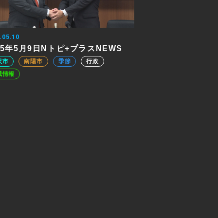
.05.10
25年5月9日Nトピ+プラスNEWS
沢市
南陽市
季節
行政
域情報