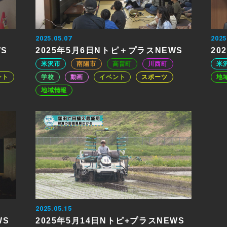
2025.05.07
2025
WS
2025年5月6日Nトピ＋プラスNEWS
20
米沢市
南陽市
高畠町
川西町
米
ント
学校
動画
イベント
スポーツ
地
地域情報
2025.05.15
WS
2025年5月14日Nトピ+プラスNEWS