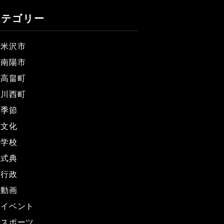
カテゴリー
米沢市
南陽市
高畠町
川西町
季節
文化
学校
式典
行政
動画
イベント
スポーツ