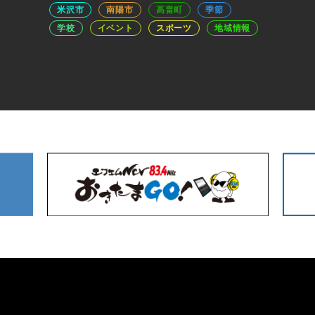
米沢市
南陽市
高畠町
季節
学校
イベント
スポーツ
地域情報