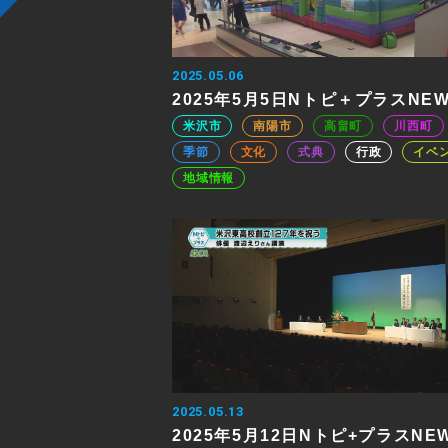
2025.05.06
2025年5月5日Nトピ＋プラスNE
米沢市
南陽市
高畠町
川西町
季節
文化
式典
行政
イベ
地域情報
2025.05.13
2025年5月12日Nトピ+プラスNE