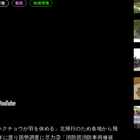
行政
動画
地域情報
「ハクチョウが羽を休める」北帰行のため各地から飛
年に渡り国勢調査に尽力③「消防団消防車両修祓