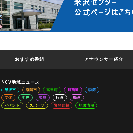
おすすめ番組
アナウンサー紹介
NCV地域ニュース
米沢市
南陽市
高畠町
川西町
季節
文化
学校
式典
行政
動画
イベント
スポーツ
緊急速報
地域情報