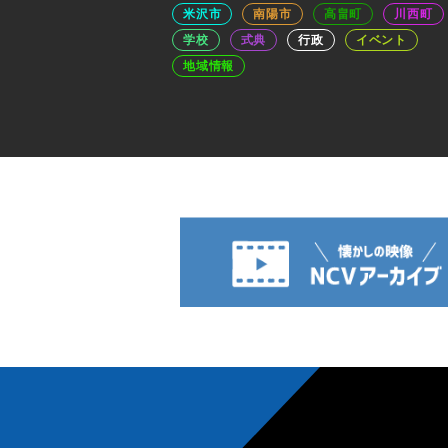
米沢市
南陽市
高畠町
川西町
学校
式典
行政
イベント
地域情報