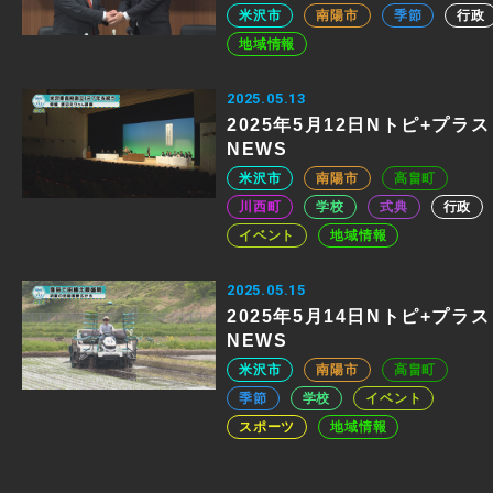
米沢市
南陽市
季節
行政
地域情報
2025.05.13
2025年5月12日Nトピ+プラス
NEWS
米沢市
南陽市
高畠町
川西町
学校
式典
行政
イベント
地域情報
2025.05.15
2025年5月14日Nトピ+プラス
NEWS
米沢市
南陽市
高畠町
季節
学校
イベント
スポーツ
地域情報