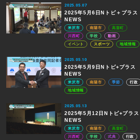
2025.05.07
2025年5月6日Nトピ＋プラス
NEWS
米沢市
南陽市
高畠町
川西町
学校
動画
イベント
スポーツ
地域情報
2025.05.10
2025年5月9日Nトピ+プラス
NEWS
米沢市
南陽市
季節
行政
地域情報
2025.05.13
2025年5月12日Nトピ+プラス
NEWS
米沢市
南陽市
高畠町
川西町
学校
式典
行政