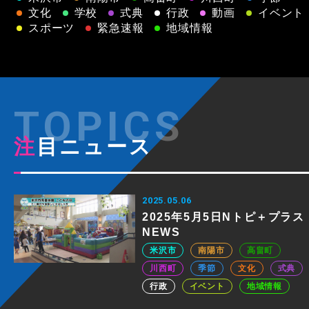
文化
学校
式典
行政
動画
イベント
スポーツ
緊急速報
地域情報
注目ニュース
2025.05.06
2025年5月5日Nトピ＋プラス
NEWS
米沢市
南陽市
高畠町
川西町
季節
文化
式典
行政
イベント
地域情報