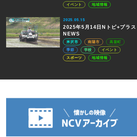
イベント
地域情報
2025.05.15
2025年5月14日Nトピ+プラス
NEWS
米沢市
南陽市
高畠町
季節
学校
イベント
スポーツ
地域情報