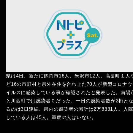
県は4日、新たに鶴岡市16人、米沢市12人、高畠町１人
ど16の市町村と県外在住を合わせた70人が新型コロナウ
イルスに感染している事が確認されたと発表した。南陽
と川西町では感染者０だった。一日の感染者数が2桁と
るのは3日連続。県内の感染者の累計は2万8831人。入
している人は45人。重症の人はいない。