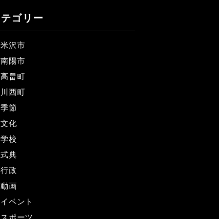
カテゴリー
米沢市
南陽市
高畠町
川西町
季節
文化
学校
式典
行政
動画
イベント
スポーツ