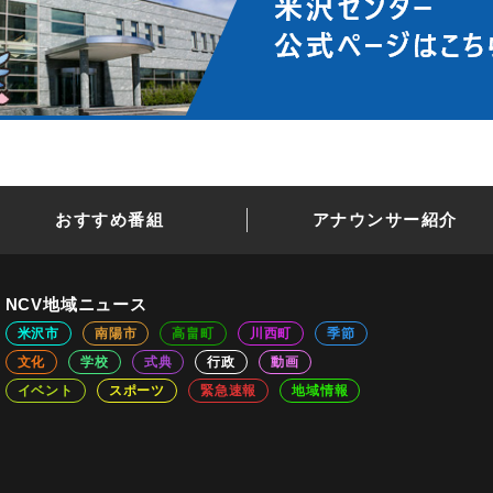
おすすめ番組
アナウンサー紹介
NCV地域ニュース
米沢市
南陽市
高畠町
川西町
季節
文化
学校
式典
行政
動画
イベント
スポーツ
緊急速報
地域情報