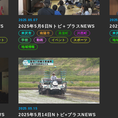
2025.05.07
2025
WS
2025年5月6日Nトピ＋プラスNEWS
20
米沢市
南陽市
高畠町
川西町
米
ント
学校
動画
イベント
スポーツ
地
地域情報
2025.05.15
WS
2025年5月14日Nトピ+プラスNEWS