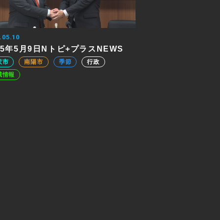
.05.10
25年5月9日Nトピ+プラスNEWS
沢市
南陽市
季節
行政
域情報