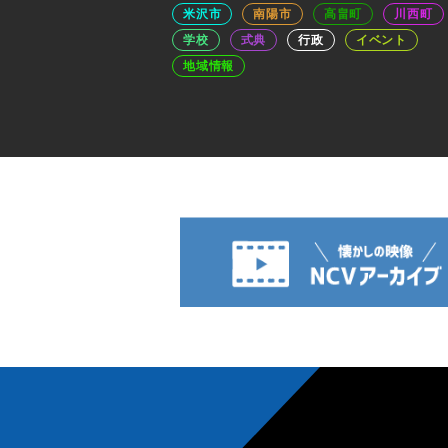
米沢市
南陽市
高畠町
川西町
学校
式典
行政
イベント
地域情報