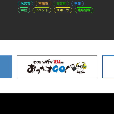
米沢市
南陽市
高畠町
季節
学校
イベント
スポーツ
地域情報