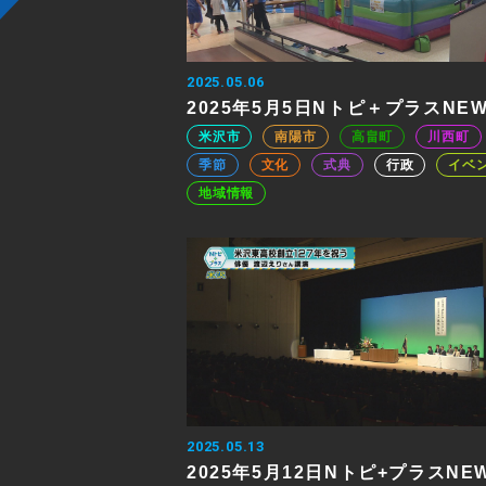
2025.05.06
2025年5月5日Nトピ＋プラスNE
米沢市
南陽市
高畠町
川西町
季節
文化
式典
行政
イベ
地域情報
2025.05.13
2025年5月12日Nトピ+プラスNE