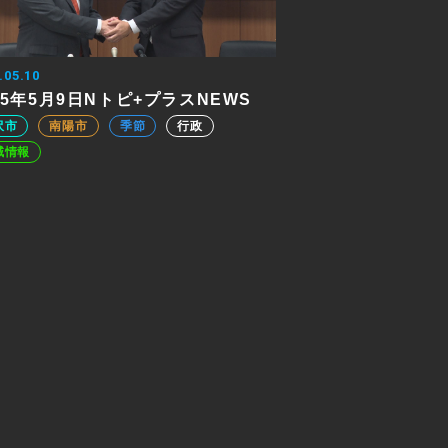
.05.10
25年5月9日Nトピ+プラスNEWS
沢市
南陽市
季節
行政
域情報