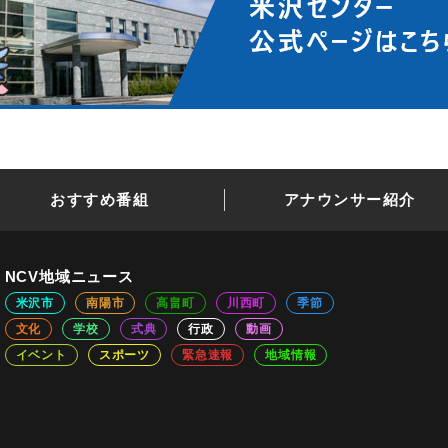
おすすめ番組
アナウンサー紹介
NCV地域ニュース
米沢市
南陽市
高畠町
川西町
季節
文化
学校
式典
行政
動画
イベント
スポーツ
緊急速報
地域情報