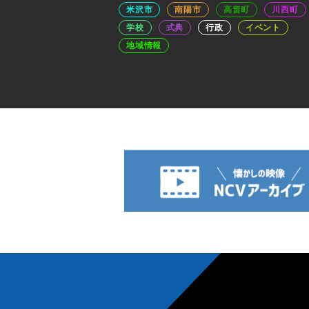
米沢市
南陽市
高畠町
川西町
学校
式典
行政
イベント
地域情報