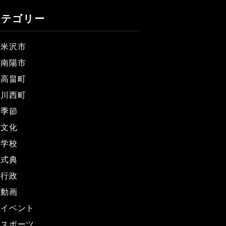
カテゴリー
米沢市
南陽市
高畠町
川西町
季節
文化
学校
式典
行政
動画
イベント
スポーツ