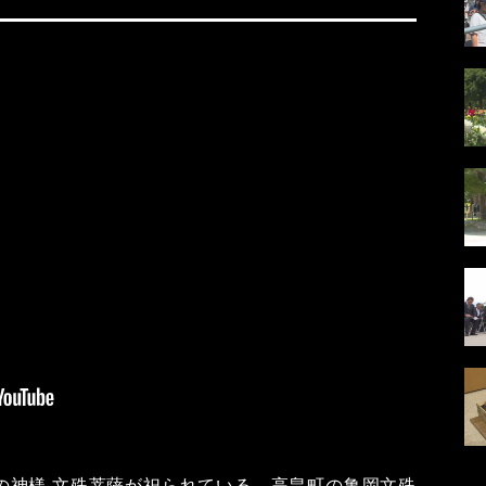
の神様 文殊菩薩が祀られている、高畠町の亀岡文殊