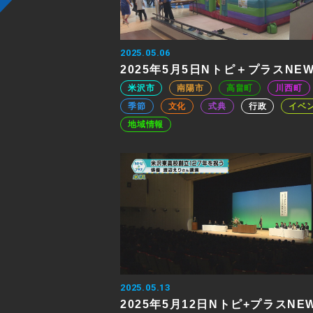
2025.05.06
2025年5月5日Nトピ＋プラスNE
米沢市
南陽市
高畠町
川西町
季節
文化
式典
行政
イベ
地域情報
2025.05.13
2025年5月12日Nトピ+プラスNE