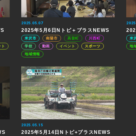
2025.05.07
2025
WS
2025年5月6日Nトピ＋プラスNEWS
20
米沢市
南陽市
高畠町
川西町
米
ント
学校
動画
イベント
スポーツ
地
地域情報
2025.05.15
WS
2025年5月14日Nトピ+プラスNEWS