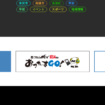
米沢市
南陽市
高畠町
季節
学校
イベント
スポーツ
地域情報