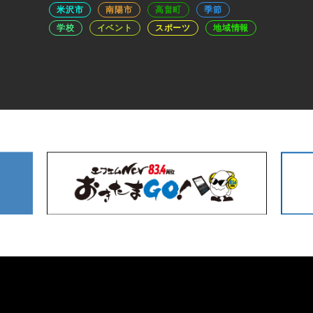
米沢市
南陽市
高畠町
季節
学校
イベント
スポーツ
地域情報