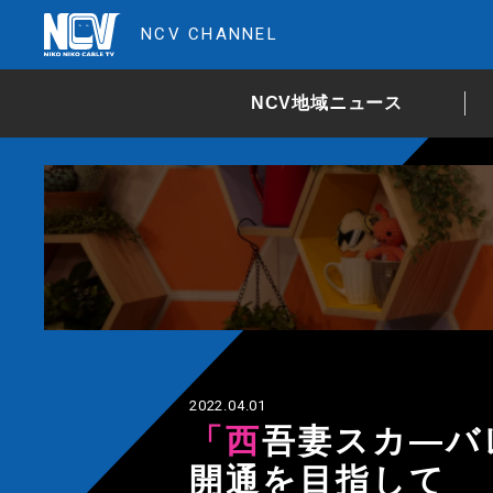
NCV CHANNEL
NCV地域ニュース
2022.04.01
「西吾妻スカ―バレー除雪開始」ＧＷ前の
開通を目指して