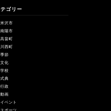
カテゴリー
米沢市
南陽市
高畠町
川西町
季節
文化
学校
式典
行政
動画
イベント
スポーツ