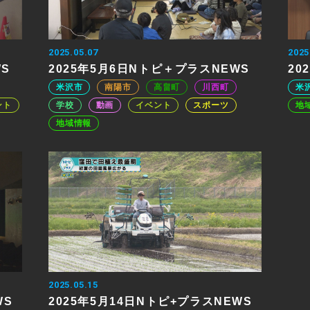
2025.05.07
2025
WS
2025年5月6日Nトピ＋プラスNEWS
20
米沢市
南陽市
高畠町
川西町
米
ント
学校
動画
イベント
スポーツ
地
地域情報
2025.05.15
WS
2025年5月14日Nトピ+プラスNEWS