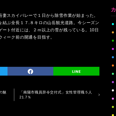
吾妻スカイバレーで１日から除雪作業が始まった。
を結ぶ全長１７.８キロの山岳観光道路。今シーズン
ゲート付近には、２ｍ以上の雪が残っている。10日
ウィーク前の開通を目指す。
の魅
「南陽市職員辞令交付式」女性管理職５人
21.7％