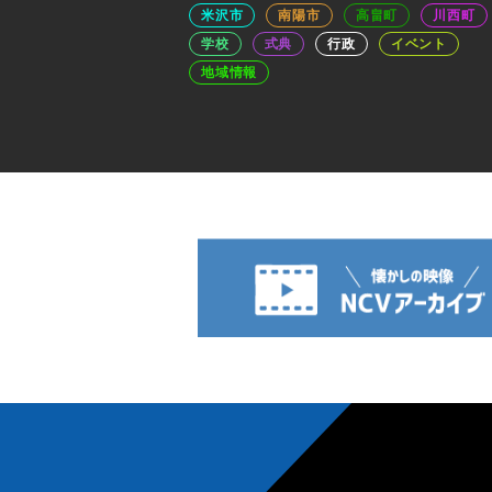
米沢市
南陽市
高畠町
川西町
学校
式典
行政
イベント
地域情報