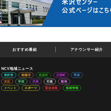
おすすめ番組
アナウンサー紹介
NCV地域ニュース
米沢市
南陽市
高畠町
川西町
季節
文化
学校
式典
行政
動画
イベント
スポーツ
緊急速報
地域情報