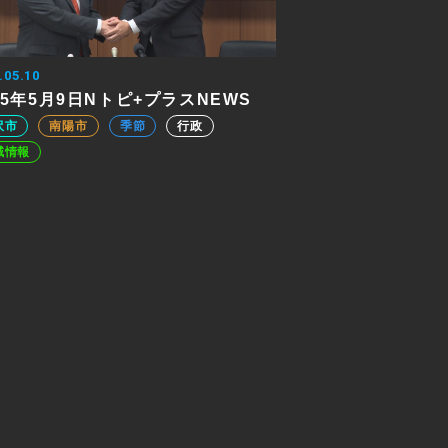
.05.10
25年5月9日Nトピ+プラスNEWS
沢市
南陽市
季節
行政
域情報