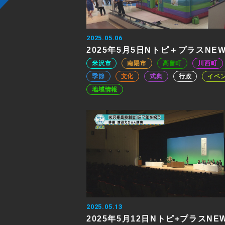
2025.05.06
2025年5月5日Nトピ＋プラスNE
米沢市
南陽市
高畠町
川西町
季節
文化
式典
行政
イベ
地域情報
2025.05.13
2025年5月12日Nトピ+プラスNE