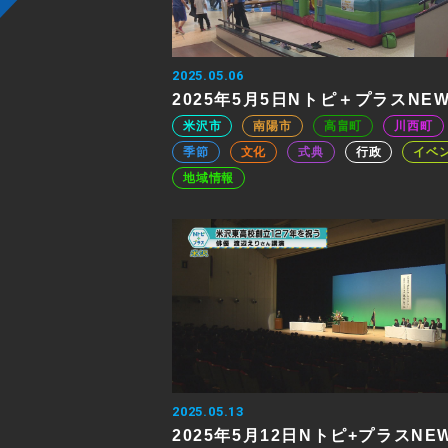
2025.05.06
2025年5月5日Nトピ＋プラスNE
米沢市
南陽市
高畠町
川西町
季節
文化
式典
行政
イベ
地域情報
2025.05.13
2025年5月12日Nトピ+プラスNE