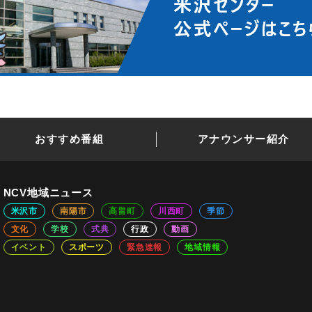
おすすめ番組
アナウンサー紹介
NCV地域ニュース
米沢市
南陽市
高畠町
川西町
季節
文化
学校
式典
行政
動画
イベント
スポーツ
緊急速報
地域情報