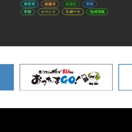
米沢市
南陽市
高畠町
季節
学校
イベント
スポーツ
地域情報