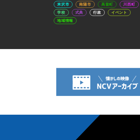
米沢市
南陽市
高畠町
川西町
学校
式典
行政
イベント
地域情報