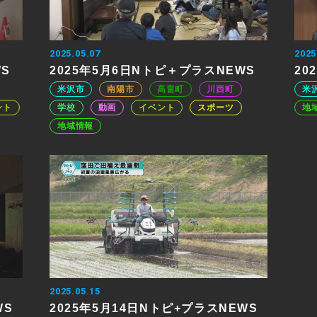
2025.05.07
2025
WS
2025年5月6日Nトピ＋プラスNEWS
20
米沢市
南陽市
高畠町
川西町
米
ント
学校
動画
イベント
スポーツ
地
地域情報
2025.05.15
WS
2025年5月14日Nトピ+プラスNEWS