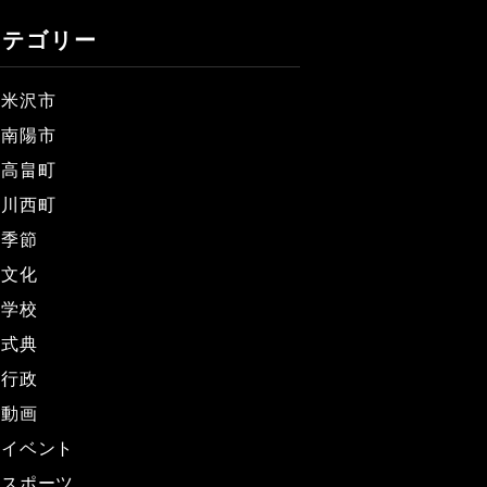
カテゴリー
米沢市
南陽市
高畠町
川西町
季節
文化
学校
式典
行政
動画
イベント
スポーツ