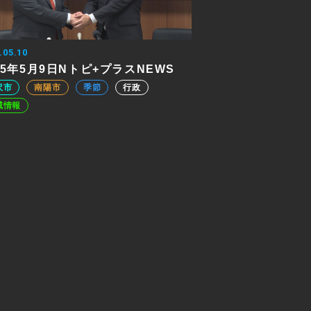
.05.10
25年5月9日Nトピ+プラスNEWS
沢市
南陽市
季節
行政
域情報