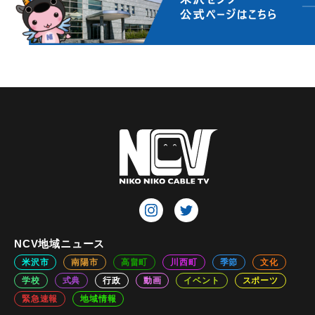
NCV地域ニュース
米沢市
南陽市
高畠町
川西町
季節
文化
学校
式典
行政
動画
イベント
スポーツ
緊急速報
地域情報