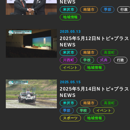
NEWS
米沢市
南陽市
季節
行政
地域情報
2025.05.13
2025年5月12日Nトピ+プラス
NEWS
米沢市
南陽市
高畠町
川西町
学校
式典
行政
イベント
地域情報
2025.05.15
2025年5月14日Nトピ+プラス
NEWS
米沢市
南陽市
高畠町
季節
学校
イベント
スポーツ
地域情報