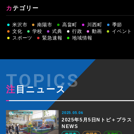
カテゴリー
米沢市
南陽市
高畠町
川西町
季節
文化
学校
式典
行政
動画
イベント
スポーツ
緊急速報
地域情報
注目ニュース
2025.05.06
2025年5月5日Nトピ＋プラス
NEWS