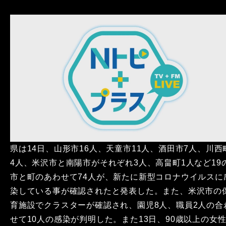
県は14日、山形市16人、天童市11人、酒田市7人、川西
4人、米沢市と南陽市がそれぞれ3人、高畠町1人など19
市と町のあわせて74人が、新たに新型コロナウイルスに
染している事が確認されたと発表した。また、米沢市の
育施設でクラスターが確認され、園児8人、職員2人の合
せて10人の感染が判明した。また13日、90歳以上の女性