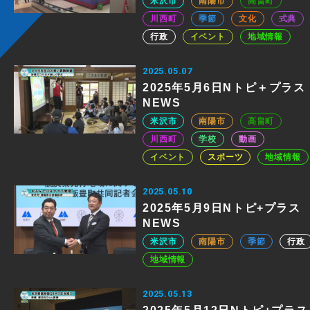
米沢市
南陽市
高畠町
川西町
季節
文化
式典
行政
イベント
地域情報
2025.05.07
2025年5月6日Nトピ＋プラス
NEWS
米沢市
南陽市
高畠町
川西町
学校
動画
イベント
スポーツ
地域情報
2025.05.10
2025年5月9日Nトピ+プラス
NEWS
米沢市
南陽市
季節
行政
地域情報
2025.05.13