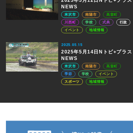
2025年5月12日Nトピ+プラス
NEWS
米沢市
南陽市
高畠町
川西町
学校
式典
行政
イベント
地域情報
2025.05.15
2025年5月14日Nトピ+プラス
NEWS
米沢市
南陽市
高畠町
季節
学校
イベント
スポーツ
地域情報