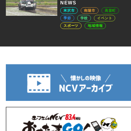
NEWS
米沢市
南陽市
高畠町
季節
学校
イベント
スポーツ
地域情報