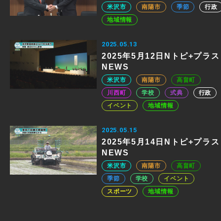
米沢市
南陽市
季節
行政
地域情報
2025.05.13
2025年5月12日Nトピ+プラス
NEWS
米沢市
南陽市
高畠町
川西町
学校
式典
行政
イベント
地域情報
2025.05.15
2025年5月14日Nトピ+プラス
NEWS
米沢市
南陽市
高畠町
季節
学校
イベント
スポーツ
地域情報