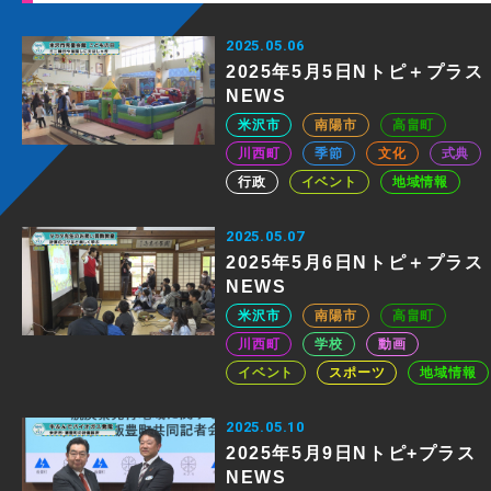
2025.05.06
2025年5月5日Nトピ＋プラス
NEWS
米沢市
南陽市
高畠町
川西町
季節
文化
式典
行政
イベント
地域情報
2025.05.07
2025年5月6日Nトピ＋プラス
NEWS
米沢市
南陽市
高畠町
川西町
学校
動画
イベント
スポーツ
地域情報
2025.05.10
2025年5月9日Nトピ+プラス
NEWS