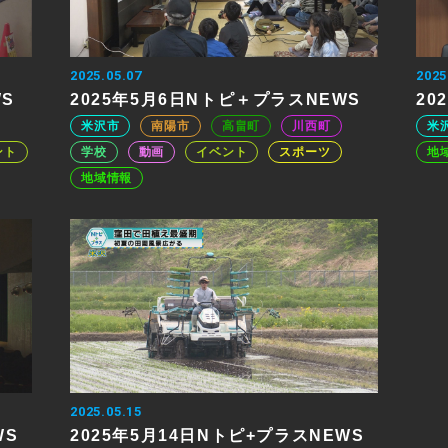
2025.05.07
2025
WS
2025年5月6日Nトピ＋プラスNEWS
20
米沢市
南陽市
高畠町
川西町
米
ント
学校
動画
イベント
スポーツ
地
地域情報
2025.05.15
WS
2025年5月14日Nトピ+プラスNEWS