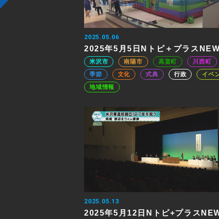
2025.05.06
2025年5月5日Nトピ＋プラスNE
米沢市
南陽市
高畠町
川西町
季節
文化
式典
行政
イベ
地域情報
2025.05.13
2025年5月12日Nトピ+プラスNE