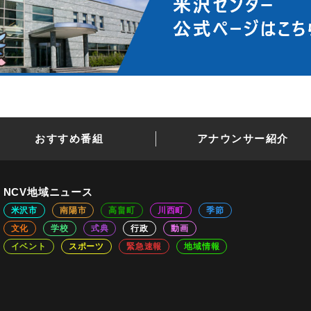
おすすめ番組
アナウンサー紹介
NCV地域ニュース
米沢市
南陽市
高畠町
川西町
季節
文化
学校
式典
行政
動画
イベント
スポーツ
緊急速報
地域情報