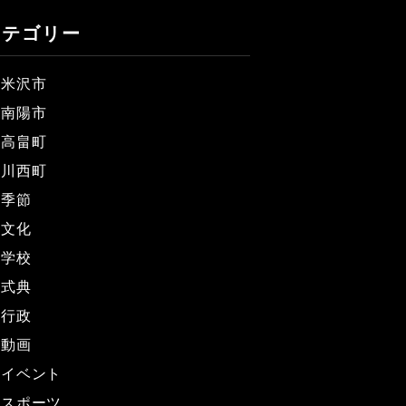
カテゴリー
米沢市
南陽市
高畠町
川西町
季節
文化
学校
式典
行政
動画
イベント
スポーツ