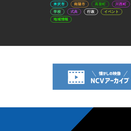
米沢市
南陽市
高畠町
川西町
学校
式典
行政
イベント
地域情報