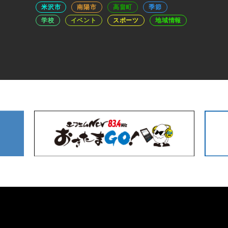
米沢市
南陽市
高畠町
季節
学校
イベント
スポーツ
地域情報