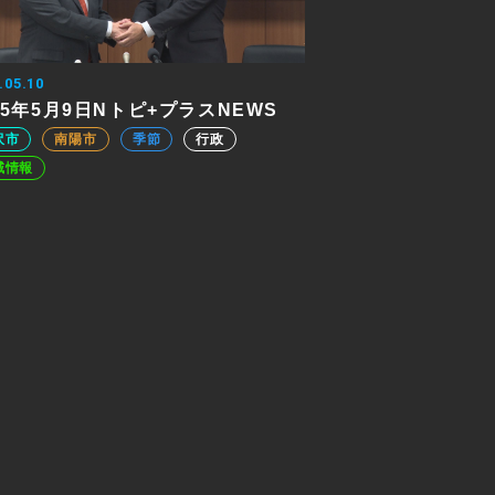
.05.10
25年5月9日Nトピ+プラスNEWS
沢市
南陽市
季節
行政
域情報