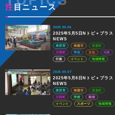
注目ニュース
2025.05.06
2025年5月5日Nトピ＋プラス
NEWS
米沢市
南陽市
高畠町
川西町
季節
文化
式典
行政
イベント
地域情報
2025.05.07
2025年5月6日Nトピ＋プラス
NEWS
米沢市
南陽市
高畠町
川西町
学校
動画
イベント
スポーツ
地域情報