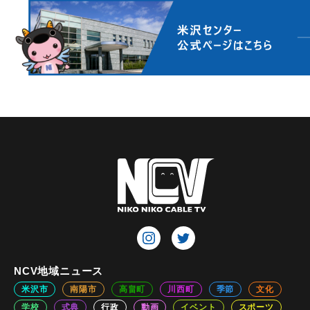
NCV地域ニュース
米沢市
南陽市
高畠町
川西町
季節
文化
学校
式典
行政
動画
イベント
スポーツ