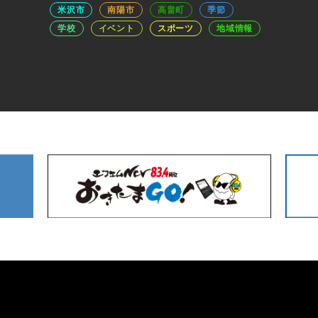
米沢市
南陽市
高畠町
季節
学校
イベント
スポーツ
地域情報