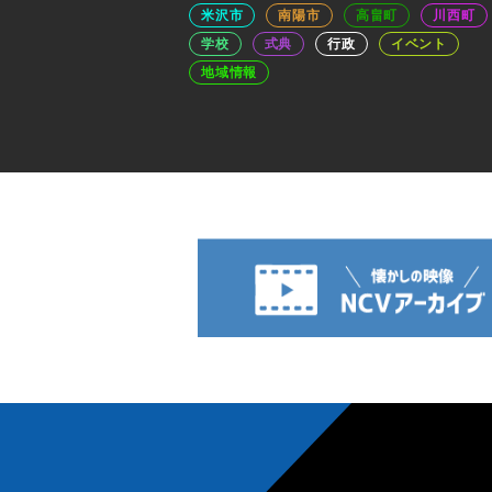
米沢市
南陽市
高畠町
川西町
学校
式典
行政
イベント
地域情報