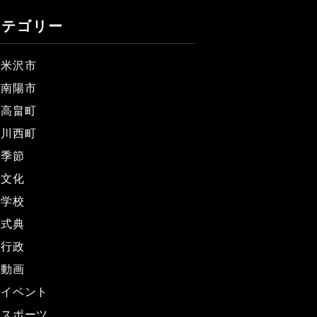
カテゴリー
米沢市
南陽市
高畠町
川西町
季節
文化
学校
式典
行政
動画
イベント
スポーツ