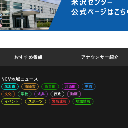
おすすめ番組
アナウンサー紹介
NCV地域ニュース
米沢市
南陽市
高畠町
川西町
季節
文化
学校
式典
行政
動画
イベント
スポーツ
緊急速報
地域情報