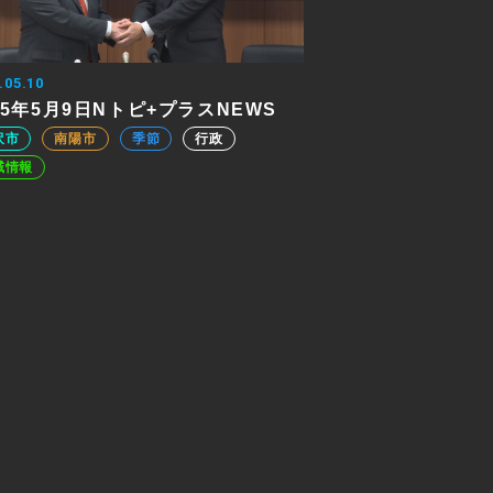
.05.10
25年5月9日Nトピ+プラスNEWS
沢市
南陽市
季節
行政
域情報