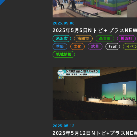
2025.05.06
2025年5月5日Nトピ＋プラスNE
米沢市
南陽市
高畠町
川西町
季節
文化
式典
行政
イベ
地域情報
2025.05.13
2025年5月12日Nトピ+プラスNE