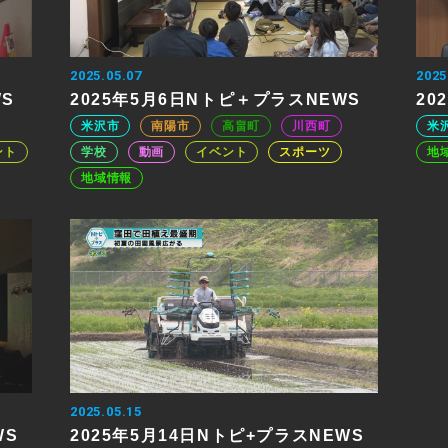
2025.05.07
2025
WS
2025年5月6日Nトピ＋プラスNEWS
20
米沢市
南陽市
高畠町
川西町
米
ント
学校
動画
イベント
スポーツ
地
地域情報
2025.05.15
WS
2025年5月14日Nトピ+プラスNEWS