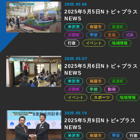
2025.05.06
2025年5月5日Nトピ＋プラス
NEWS
米沢市
南陽市
高畠町
川西町
季節
文化
式典
行政
イベント
地域情報
2025.05.07
2025年5月6日Nトピ＋プラス
NEWS
米沢市
南陽市
高畠町
川西町
学校
動画
イベント
スポーツ
地域情報
2025.05.10
2025年5月9日Nトピ+プラス
NEWS
米沢市
南陽市
季節
行政