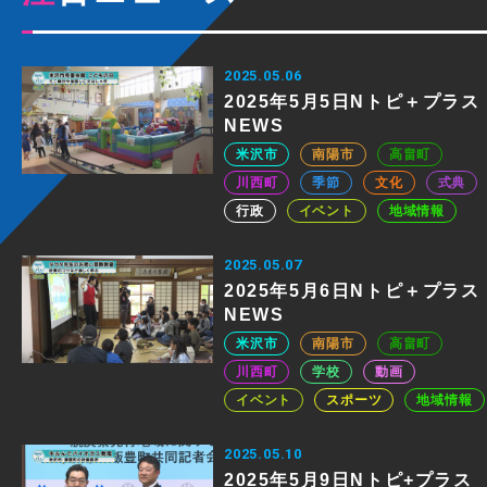
2025.05.06
2025年5月5日Nトピ＋プラス
NEWS
米沢市
南陽市
高畠町
川西町
季節
文化
式典
行政
イベント
地域情報
2025.05.07
2025年5月6日Nトピ＋プラス
NEWS
米沢市
南陽市
高畠町
川西町
学校
動画
イベント
スポーツ
地域情報
2025.05.10
2025年5月9日Nトピ+プラス