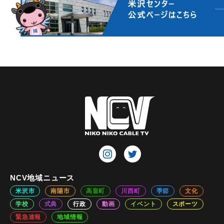
NCV地域ニュース
米沢市
南陽市
高畠町
川西町
季節
文化
学校
式典
行政
動画
イベント
スポーツ
緊急速報
地域情報