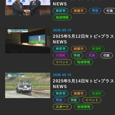
NEWS
米沢市
南陽市
季節
行政
地域情報
2025.05.13
2025年5月12日Nトピ+プラス
NEWS
米沢市
南陽市
高畠町
川西町
学校
式典
行政
イベント
地域情報
2025.05.15
2025年5月14日Nトピ+プラス
NEWS
米沢市
南陽市
高畠町
季節
学校
イベント
スポーツ
地域情報