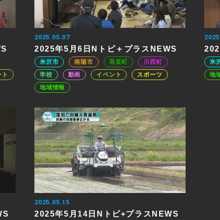
2025.05.07
2025
WS
2025年5月6日Nトピ＋プラスNEWS
20
米沢市
南陽市
高畠町
川西町
米
ント
学校
動画
イベント
スポーツ
地
地域情報
2025.05.15
WS
2025年5月14日Nトピ+プラスNEWS