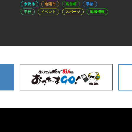
米沢市
南陽市
高畠町
季節
学校
イベント
スポーツ
地域情報