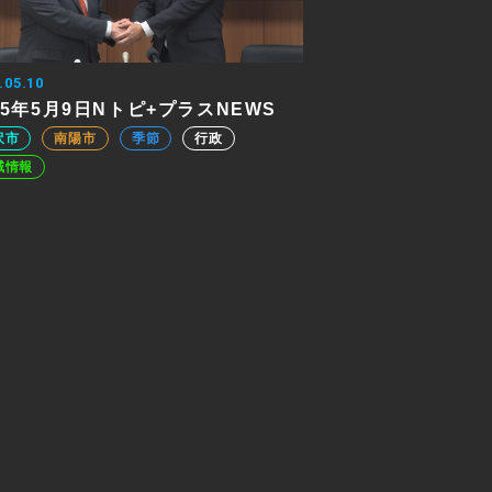
.05.10
25年5月9日Nトピ+プラスNEWS
沢市
南陽市
季節
行政
域情報