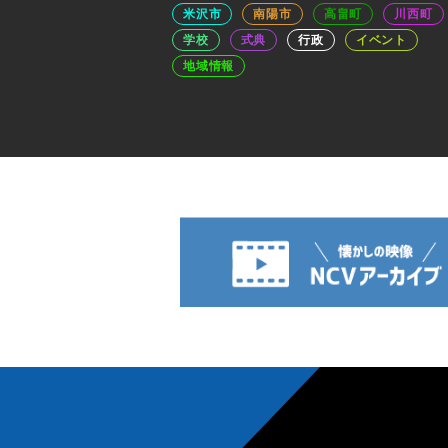
米沢市
南陽市
高畠町
川西町
学校
式典
行政
イベント
地域情報