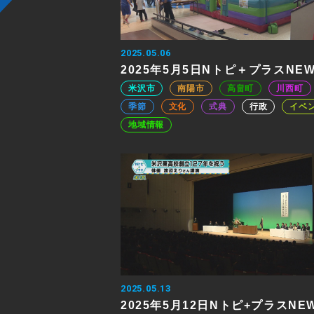
2025.05.06
2025年5月5日Nトピ＋プラスNE
米沢市
南陽市
高畠町
川西町
季節
文化
式典
行政
イベ
地域情報
2025.05.13
2025年5月12日Nトピ+プラスNE