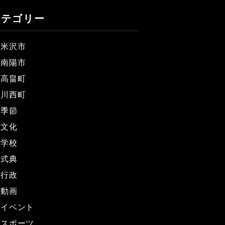
カテゴリー
米沢市
南陽市
高畠町
川西町
季節
文化
学校
式典
行政
動画
イベント
スポーツ