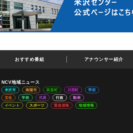
おすすめ番組
アナウンサー紹介
NCV地域ニュース
米沢市
南陽市
高畠町
川西町
季節
文化
学校
式典
行政
動画
イベント
スポーツ
緊急速報
地域情報