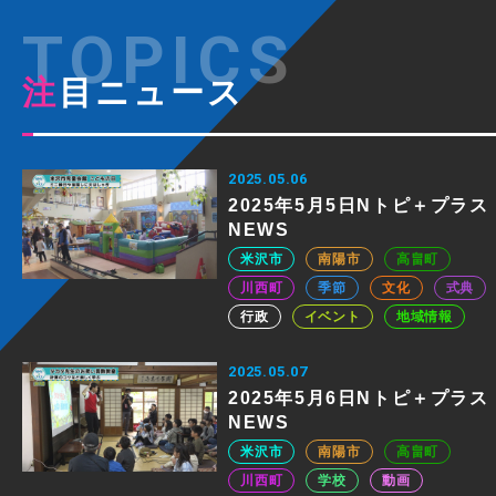
注目ニュース
2025.05.06
2025年5月5日Nトピ＋プラス
NEWS
米沢市
南陽市
高畠町
川西町
季節
文化
式典
行政
イベント
地域情報
2025.05.07
2025年5月6日Nトピ＋プラス
NEWS
米沢市
南陽市
高畠町
川西町
学校
動画