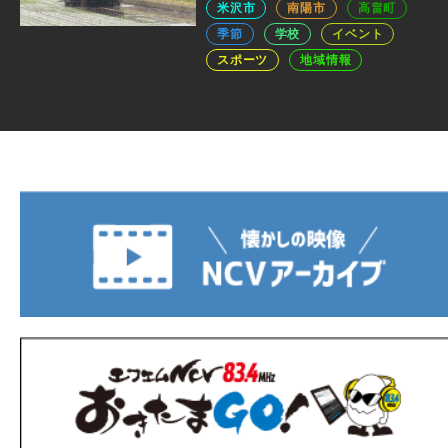
米沢市
南陽市
高畠町
季節
学校
イベント
スポーツ
地域情報