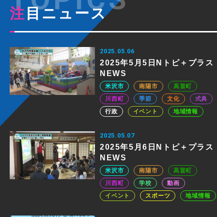
注目ニュース
2025.05.06
2025年5月5日Nトピ＋プラス
NEWS
米沢市
南陽市
高畠町
川西町
季節
文化
式典
行政
イベント
地域情報
2025.05.07
2025年5月6日Nトピ＋プラス
NEWS
米沢市
南陽市
高畠町
川西町
学校
動画
イベント
スポーツ
地域情報