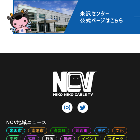
NCV地域ニュース
米沢市
南陽市
高畠町
川西町
季節
文化
学校
式典
行政
動画
イベント
スポーツ