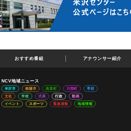
おすすめ番組
アナウンサー紹介
NCV地域ニュース
米沢市
南陽市
高畠町
川西町
季節
文化
学校
式典
行政
動画
イベント
スポーツ
緊急速報
地域情報