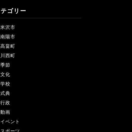
カテゴリー
米沢市
南陽市
高畠町
川西町
季節
文化
学校
式典
行政
動画
イベント
スポーツ