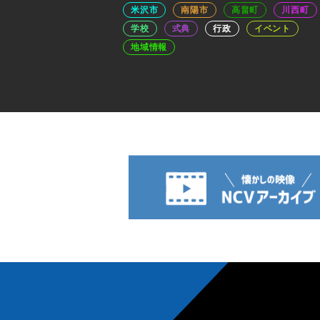
米沢市
南陽市
高畠町
川西町
学校
式典
行政
イベント
地域情報