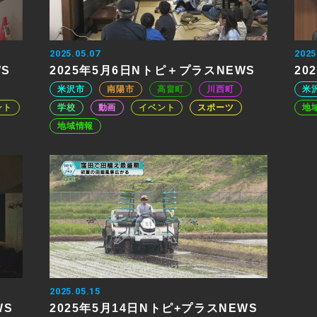
2025.05.07
2025
WS
2025年5月6日Nトピ＋プラスNEWS
20
米沢市
南陽市
高畠町
川西町
米
ント
学校
動画
イベント
スポーツ
地
地域情報
2025.05.15
WS
2025年5月14日Nトピ+プラスNEWS