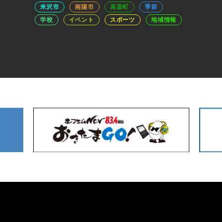
米沢市
南陽市
高畠町
季節
学校
イベント
スポーツ
地域情報