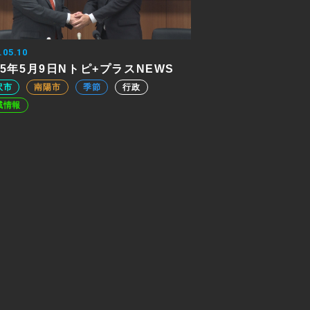
.05.10
25年5月9日Nトピ+プラスNEWS
沢市
南陽市
季節
行政
域情報