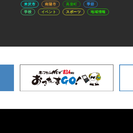
米沢市
南陽市
高畠町
季節
学校
イベント
スポーツ
地域情報