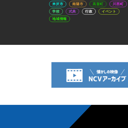
米沢市
南陽市
高畠町
川西町
学校
式典
行政
イベント
地域情報