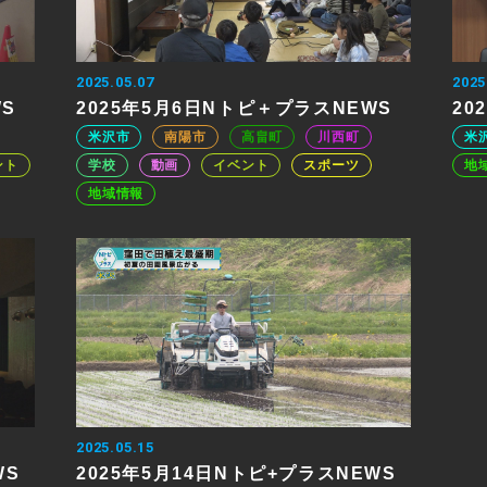
2025.05.07
2025
WS
2025年5月6日Nトピ＋プラスNEWS
20
米沢市
南陽市
高畠町
川西町
米
ント
学校
動画
イベント
スポーツ
地
地域情報
2025.05.15
WS
2025年5月14日Nトピ+プラスNEWS