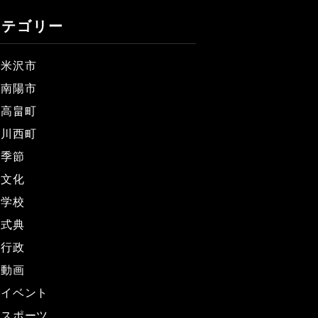
カテゴリー
米沢市
南陽市
高畠町
川西町
季節
文化
学校
式典
行政
動画
イベント
スポーツ