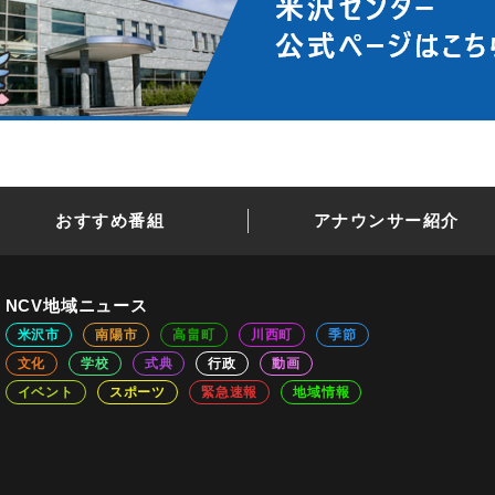
おすすめ番組
アナウンサー紹介
NCV地域ニュース
米沢市
南陽市
高畠町
川西町
季節
文化
学校
式典
行政
動画
イベント
スポーツ
緊急速報
地域情報