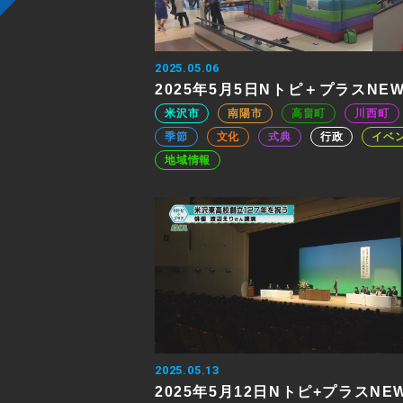
2025.05.06
2025年5月5日Nトピ＋プラスNE
米沢市
南陽市
高畠町
川西町
季節
文化
式典
行政
イベ
地域情報
2025.05.13
2025年5月12日Nトピ+プラスNE