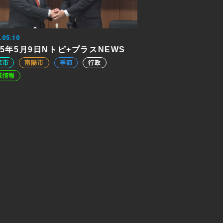
.05.10
25年5月9日Nトピ+プラスNEWS
沢市
南陽市
季節
行政
域情報