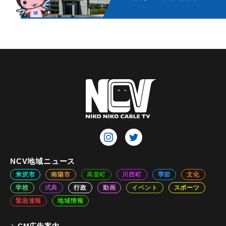
NCV地域ニュース
米沢市
南陽市
高畠町
川西町
季節
文化
学校
式典
行政
動画
イベント
スポーツ
緊急速報
地域情報
CM広告案内