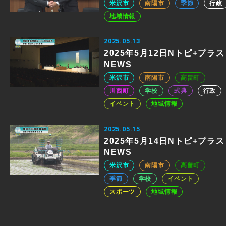
米沢市
南陽市
季節
行政
地域情報
2025.05.13
2025年5月12日Nトピ+プラス
NEWS
米沢市
南陽市
高畠町
川西町
学校
式典
行政
イベント
地域情報
2025.05.15
2025年5月14日Nトピ+プラス
NEWS
米沢市
南陽市
高畠町
季節
学校
イベント
スポーツ
地域情報