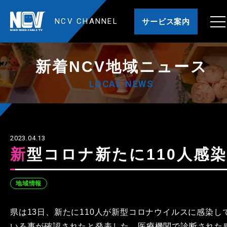
NCV CHANNEL
サービス案内
新着NCV地域ニュース
LOCAL NEWS
2023.04.13
新型コロナ新たに110人感染
地域情報
県は13日、新たに110人が新型コロナウイルスに感染し
いる事が確認されたと発表した。医療機関で診断された