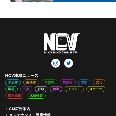
NCV地域ニュース
米沢市
南陽市
高畠町
川西町
季節
文化
学校
式典
行政
動画
イベント
スポーツ
緊急速報
地域情報
CM広告案内
メンテナンス・障害情報