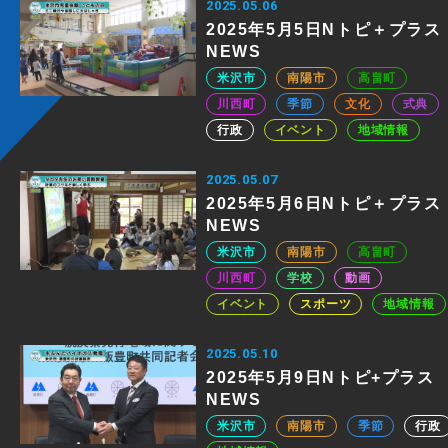
2025.05.06
2025年5月5日Nトピ＋プラス
NEWS
米沢市
南陽市
高畠町
川西町
季節
文化
式典
行政
イベント
地域情報
2025.05.07
2025年5月6日Nトピ＋プラス
NEWS
米沢市
南陽市
高畠町
川西町
学校
動画
イベント
スポーツ
地域情報
2025.05.10
2025年5月9日Nトピ+プラス
NEWS
米沢市
南陽市
季節
行政