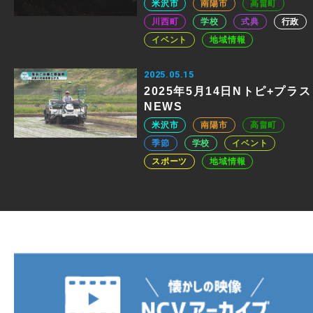
米沢市
南陽市
高畠町
川西町
学校
式典
行政
イベント
地域情報
2025.05.15
2025年5月14日Nトピ+プラス
NEWS
米沢市
南陽市
高畠町
季節
学校
イベント
スポーツ
地域情報