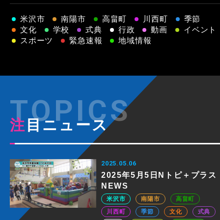
米沢市
南陽市
高畠町
川西町
季節
文化
学校
式典
行政
動画
イベント
スポーツ
緊急速報
地域情報
注目ニュース
2025.05.06
2025年5月5日Nトピ＋プラス
NEWS
米沢市
南陽市
高畠町
川西町
季節
文化
式典