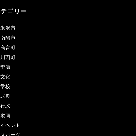
カテゴリー
米沢市
南陽市
高畠町
川西町
季節
文化
学校
式典
行政
動画
イベント
スポーツ