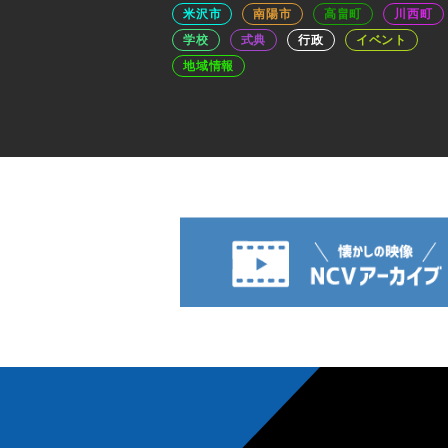
米沢市
南陽市
高畠町
川西町
学校
式典
行政
イベント
地域情報