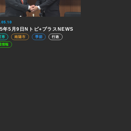
.05.10
25年5月9日Nトピ+プラスNEWS
沢市
南陽市
季節
行政
域情報