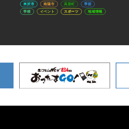
米沢市
南陽市
高畠町
季節
学校
イベント
スポーツ
地域情報