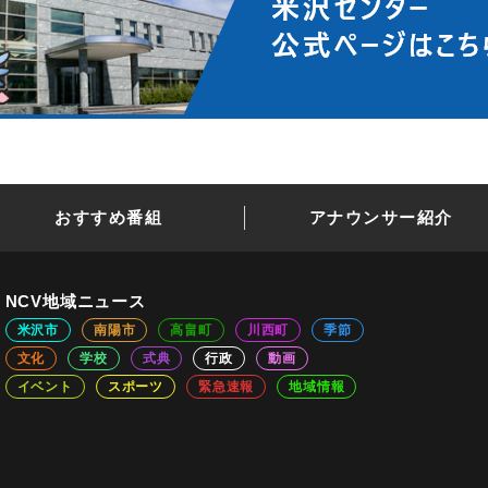
おすすめ番組
アナウンサー紹介
NCV地域ニュース
米沢市
南陽市
高畠町
川西町
季節
文化
学校
式典
行政
動画
イベント
スポーツ
緊急速報
地域情報