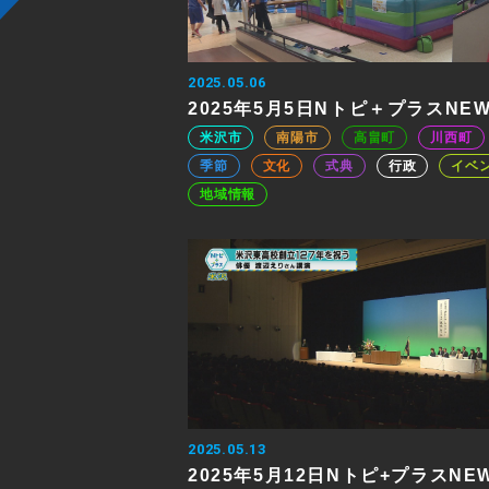
2025.05.06
2025年5月5日Nトピ＋プラスNE
米沢市
南陽市
高畠町
川西町
季節
文化
式典
行政
イベ
地域情報
2025.05.13
2025年5月12日Nトピ+プラスNE