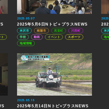
2025.05.07
2025
WS
2025年5月6日Nトピ＋プラスNEWS
20
米沢市
南陽市
高畠町
川西町
米
ント
学校
動画
イベント
スポーツ
地
地域情報
2025.05.15
WS
2025年5月14日Nトピ+プラスNEWS