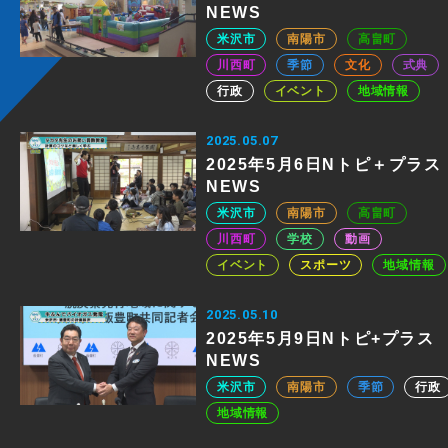
NEWS
米沢市
南陽市
高畠町
川西町
季節
文化
式典
行政
イベント
地域情報
2025.05.07
2025年5月6日Nトピ＋プラス
NEWS
米沢市
南陽市
高畠町
川西町
学校
動画
イベント
スポーツ
地域情報
2025.05.10
2025年5月9日Nトピ+プラス
NEWS
米沢市
南陽市
季節
行政
地域情報