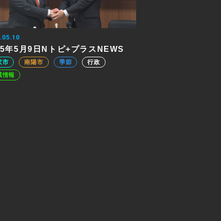
.05.10
25年5月9日Nトピ+プラスNEWS
沢市
南陽市
季節
行政
域情報