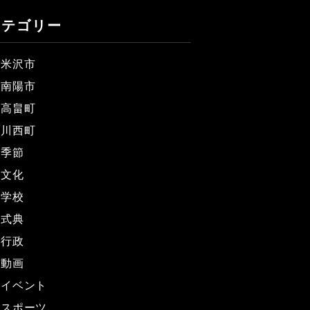
カテゴリー
米沢市
南陽市
高畠町
川西町
季節
文化
学校
式典
行政
動画
イベント
スポーツ