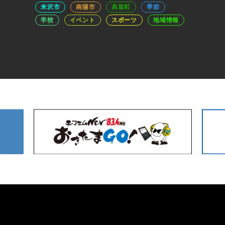
米沢市
南陽市
高畠町
季節
学校
イベント
スポーツ
地域情報