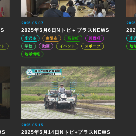
2025.05.07
2025
WS
2025年5月6日Nトピ＋プラスNEWS
20
米沢市
南陽市
高畠町
川西町
米
ント
学校
動画
イベント
スポーツ
地
地域情報
2025.05.15
WS
2025年5月14日Nトピ+プラスNEWS