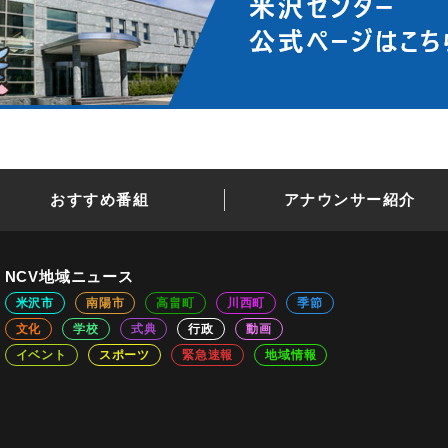
おすすめ番組
アナウンサー紹介
NCV地域ニュース
米沢市
南陽市
高畠町
川西町
季節
文化
学校
式典
行政
動画
イベント
スポーツ
緊急速報
地域情報