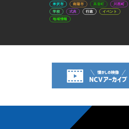
米沢市
南陽市
高畠町
川西町
学校
式典
行政
イベント
地域情報