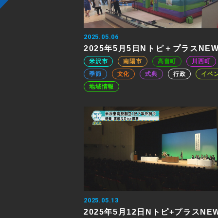
2025.05.06
2025年5月5日Nトピ＋プラスNE
米沢市
南陽市
高畠町
川西町
季節
文化
式典
行政
イベ
地域情報
2025.05.13
2025年5月12日Nトピ+プラスNE