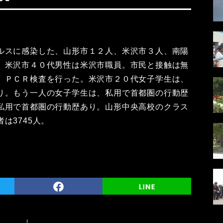
ルスに感染した、山形市１２人、米沢市３人、南陽
。米沢市４０代男性は米沢市職員。市民と接触は無
、ＰＣＲ検査を行った。米沢市２０代女子学生は、
り。もう一人の女子学生は、私用で首都圏の行動歴
私用で首都圏の行動歴あり。山形中央高校のクラス
は3745人。