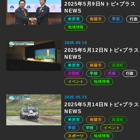
2025年5月9日Nトピ+プラス
NEWS
米沢市
南陽市
季節
行政
地域情報
2025.05.13
2025年5月12日Nトピ+プラス
NEWS
米沢市
南陽市
高畠町
川西町
学校
式典
行政
イベント
地域情報
2025.05.15
2025年5月14日Nトピ+プラス
NEWS
米沢市
南陽市
高畠町
季節
学校
イベント
スポーツ
地域情報