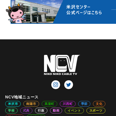
NCV地域ニュース
米沢市
南陽市
高畠町
川西町
季節
文化
学校
式典
行政
動画
イベント
スポーツ