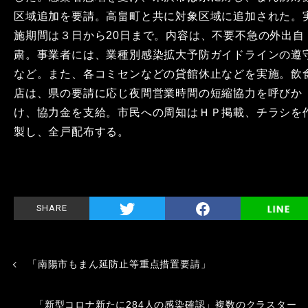
区域追加を要請。高畠町と共に対象区域に追加された。
施期間は３日から20日まで。内容は、不要不急の外出自
粛。事業者には、業種別感染拡大予防ガイドラインの遵
など。また、各コミセンなどの貸館休止などを実施。飲
店は、県の要請に応じ夜間営業時間の短縮協力を呼びか
け、協力金を支給。市民への周知はＨＰ掲載、チラシを
製し、全戸配布する。
SHARE
「南陽市もまん延防止等重点措置要請」
「新型コロナ新たに284人の感染確認」複数のクラスター