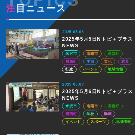
注目ニュース
2025.05.06
2025年5月5日Nトピ＋プラス
NEWS
米沢市
南陽市
高畠町
川西町
季節
文化
式典
行政
イベント
地域情報
2025.05.07
2025年5月6日Nトピ＋プラス
NEWS
米沢市
南陽市
高畠町
川西町
学校
動画
イベント
スポーツ
地域情報