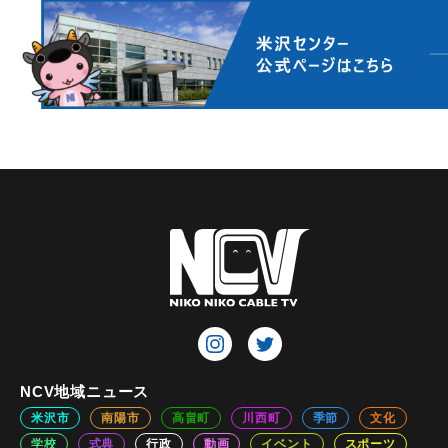
NCV地域ニュース
米沢市
南陽市
高畠町
川西町
季節
文化
学校
式典
行政
動画
イベント
スポーツ