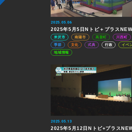
2025.05.06
2025年5月5日Nトピ＋プラスNE
米沢市
南陽市
高畠町
川西町
季節
文化
式典
行政
イベ
地域情報
2025.05.13
2025年5月12日Nトピ+プラスNE