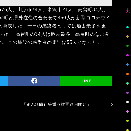
76人、山形市74人、米沢市21人、高畠町34人、
や町と県外在住の合わせて350人が新型コロナウイ
と発表した。一日の感染者としては過去最多を更
なった。高畠町の34人は過去最多。高畠町のなごみ
れ、この施設の感染者の累計は55人となった。
「まん延防止等重点措置適用開始」