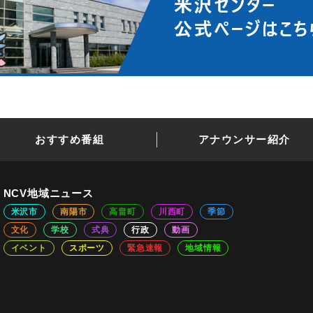
おすすめ番組
アナウンサー紹介
NCV地域ニュース
米沢市
南陽市
高畠町
川西町
季節
文化
学校
式典
行政
動画
イベント
スポーツ
緊急速報
地域情報