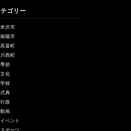
カテゴリー
米沢市
南陽市
高畠町
川西町
季節
文化
学校
式典
行政
動画
イベント
スポーツ