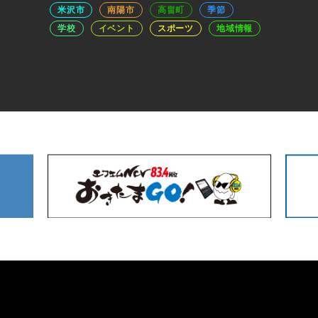
米沢市
南陽市
高畠町
季節
学校
イベント
スポーツ
地域情報