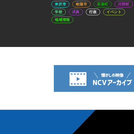
米沢市
南陽市
高畠町
川西町
学校
式典
行政
イベント
地域情報