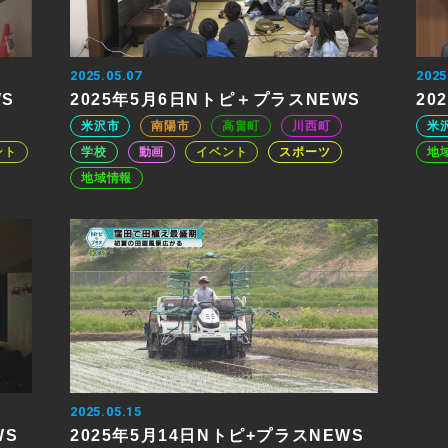
2025.05.07
2025
WS
2025年5月6日Nトピ＋プラスNEWS
20
米沢市
南陽市
高畠町
川西町
米
ント
学校
動画
イベント
スポーツ
地
地域情報
2025.05.15
WS
2025年5月14日Nトピ+プラスNEWS