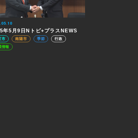
.05.10
25年5月9日Nトピ+プラスNEWS
沢市
南陽市
季節
行政
域情報