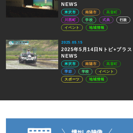
NEWS
米沢市
南陽市
高畠町
川西町
学校
式典
行政
イベント
地域情報
2025.05.15
2025年5月14日Nトピ+プラス
NEWS
米沢市
南陽市
高畠町
季節
学校
イベント
スポーツ
地域情報