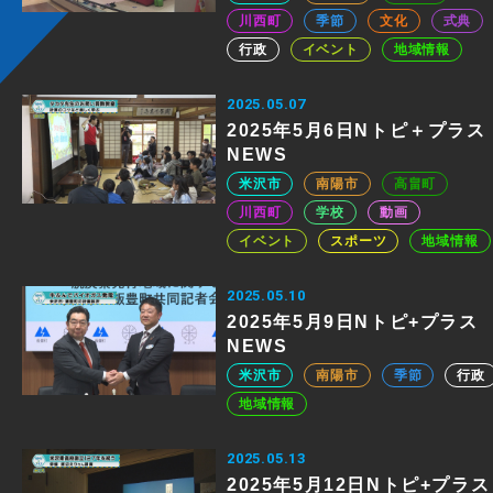
川西町
季節
文化
式典
行政
イベント
地域情報
2025.05.07
2025年5月6日Nトピ＋プラス
NEWS
米沢市
南陽市
高畠町
川西町
学校
動画
イベント
スポーツ
地域情報
2025.05.10
2025年5月9日Nトピ+プラス
NEWS
米沢市
南陽市
季節
行政
地域情報
2025.05.13
2025年5月12日Nトピ+プラス