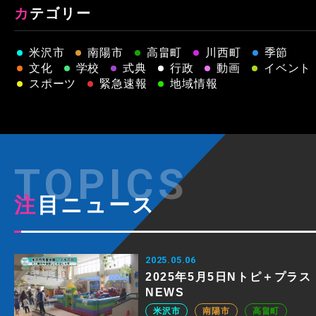
カテゴリー
米沢市
南陽市
高畠町
川西町
季節
文化
学校
式典
行政
動画
イベント
スポーツ
緊急速報
地域情報
注目ニュース
2025.05.06
2025年5月5日Nトピ＋プラス
NEWS
米沢市
南陽市
高畠町