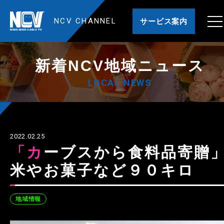
NCV CHANNEL
サービス案内
新着NCV地域ニュース
LOCAL NEWS
2022.02.25
「カーブスから食料品寄贈」
米やお菓子など９０キロ
地域情報