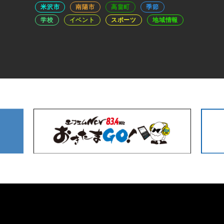
米沢市
南陽市
高畠町
季節
学校
イベント
スポーツ
地域情報