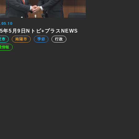
.05.10
25年5月9日Nトピ+プラスNEWS
沢市
南陽市
季節
行政
域情報