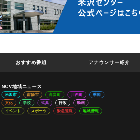
おすすめ番組
アナウンサー紹介
NCV地域ニュース
米沢市
南陽市
高畠町
川西町
季節
文化
学校
式典
行政
動画
イベント
スポーツ
緊急速報
地域情報