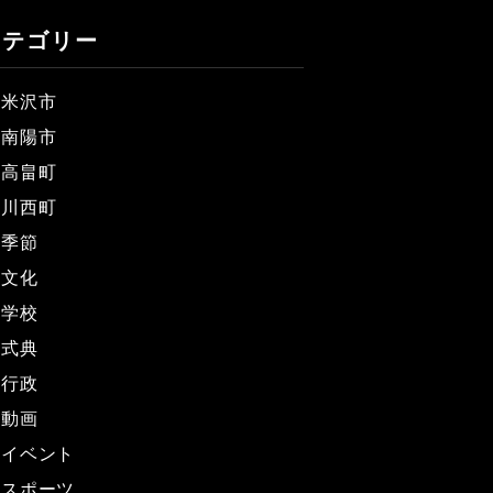
カテゴリー
米沢市
南陽市
高畠町
川西町
季節
文化
学校
式典
行政
動画
イベント
スポーツ