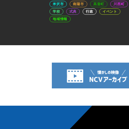
米沢市
南陽市
高畠町
川西町
学校
式典
行政
イベント
地域情報