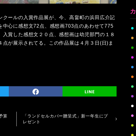
ンクールの入賞作品展が、今、高畠町の浜田広介記
中心に感想文72点、感想画703点のあわせて775
、入賞した感想文２０点、感想画は幼児部門の１８
４点が展示されてる。この作品展は４月３日(日)ま
予算
「ランドセルカバー贈呈式」新一年生にプ
レゼント