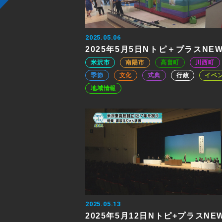
2025.05.06
2025年5月5日Nトピ＋プラスNE
米沢市
南陽市
高畠町
川西町
季節
文化
式典
行政
イベ
地域情報
2025.05.13
2025年5月12日Nトピ+プラスNE