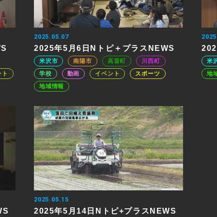
2025.05.07
2025
WS
2025年5月6日Nトピ＋プラスNEWS
20
米沢市
南陽市
高畠町
川西町
米
ント
学校
動画
イベント
スポーツ
地
地域情報
2025.05.15
WS
2025年5月14日Nトピ+プラスNEWS