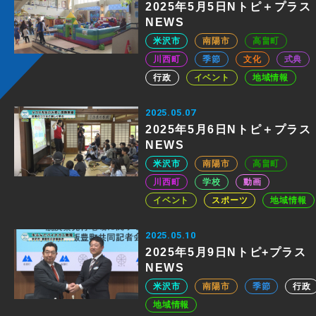
2025年5月5日Nトピ＋プラス
NEWS
米沢市
南陽市
高畠町
川西町
季節
文化
式典
行政
イベント
地域情報
2025.05.07
2025年5月6日Nトピ＋プラス
NEWS
米沢市
南陽市
高畠町
川西町
学校
動画
イベント
スポーツ
地域情報
2025.05.10
2025年5月9日Nトピ+プラス
NEWS
米沢市
南陽市
季節
行政
地域情報