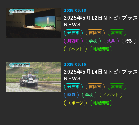
2025.05.13
2025年5月12日Nトピ+プラス
NEWS
米沢市
南陽市
高畠町
川西町
学校
式典
行政
イベント
地域情報
2025.05.15
2025年5月14日Nトピ+プラス
NEWS
米沢市
南陽市
高畠町
季節
学校
イベント
スポーツ
地域情報