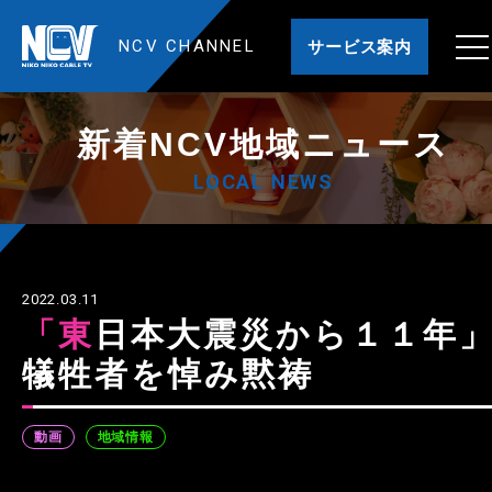
NCV CHANNEL
サービス案内
新着NCV地域ニュース
LOCAL NEWS
2022.03.11
「東日本大震災から１１年」
犠牲者を悼み黙祷
動画
地域情報