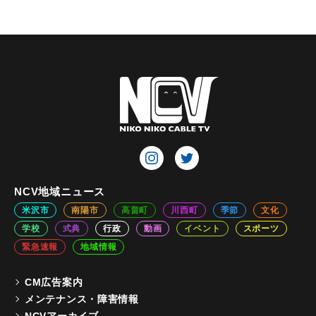
NCV地域ニュース
米沢市
南陽市
高畠町
川西町
季節
文化
学校
式典
行政
動画
イベント
スポーツ
緊急速報
地域情報
CM広告案内
メンテナンス・障害情報
NCVアーカイブ