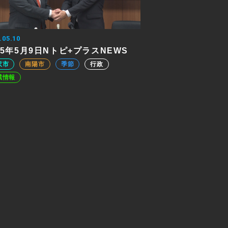
.05.10
25年5月9日Nトピ+プラスNEWS
沢市
南陽市
季節
行政
域情報