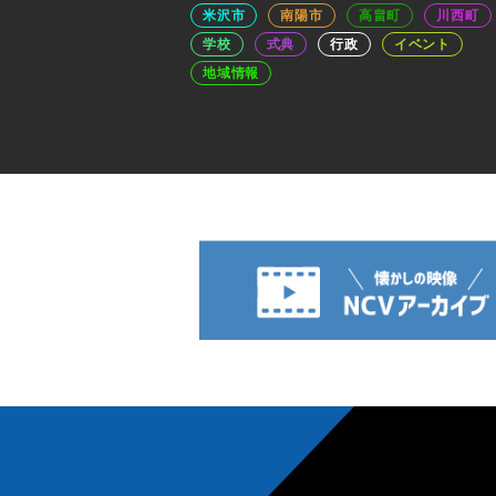
米沢市
南陽市
高畠町
川西町
学校
式典
行政
イベント
地域情報