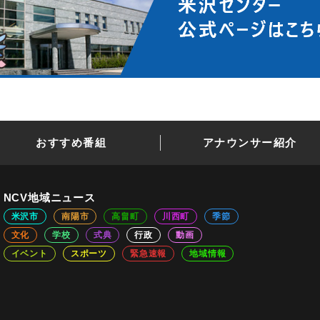
おすすめ番組
アナウンサー紹介
NCV地域ニュース
米沢市
南陽市
高畠町
川西町
季節
文化
学校
式典
行政
動画
イベント
スポーツ
緊急速報
地域情報