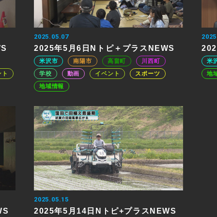
2025.05.07
2025
WS
2025年5月6日Nトピ＋プラスNEWS
20
米沢市
南陽市
高畠町
川西町
米
ント
学校
動画
イベント
スポーツ
地
地域情報
2025.05.15
WS
2025年5月14日Nトピ+プラスNEWS