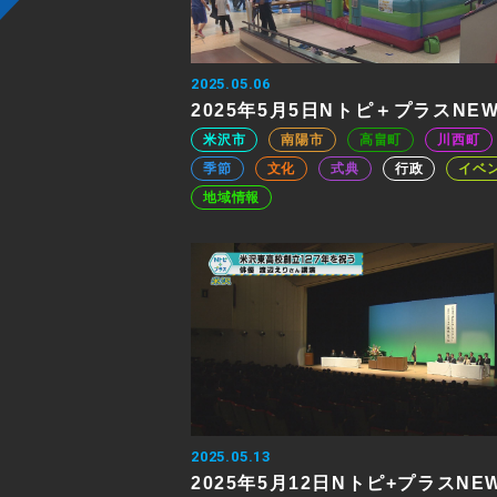
2025.05.06
2025年5月5日Nトピ＋プラスNE
米沢市
南陽市
高畠町
川西町
季節
文化
式典
行政
イベ
地域情報
2025.05.13
2025年5月12日Nトピ+プラスNE