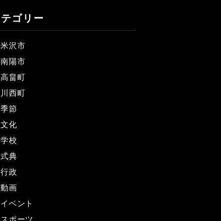
カテゴリー
米沢市
南陽市
高畠町
川西町
季節
文化
学校
式典
行政
動画
イベント
スポーツ