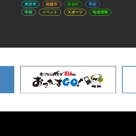
米沢市
南陽市
高畠町
季節
学校
イベント
スポーツ
地域情報