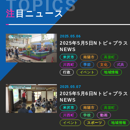
注目ニュース
2025.05.06
2025年5月5日Nトピ＋プラス
NEWS
米沢市
南陽市
高畠町
川西町
季節
文化
式典
行政
イベント
地域情報
2025.05.07
2025年5月6日Nトピ＋プラス
NEWS
米沢市
南陽市
高畠町
川西町
学校
動画
イベント
スポーツ
地域情報