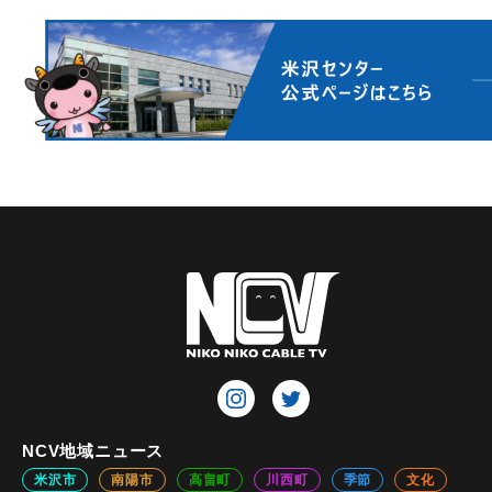
NCV地域ニュース
米沢市
南陽市
高畠町
川西町
季節
文化