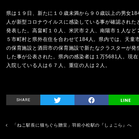
県は１９日、新たに１０歳未満から９０歳以上の男女18
人が新型コロナウイルスに感染している事が確認された
発表した。高畠町１０人、米沢市２人、南陽市１人など
５市町村と県外在住を合わせて184人。県内では、天童
の保育施設と酒田市の保育施設で新たなクラスターが発
した事が公表された。県内の感染者は１万5681人。現在
入院している人は６７人、重症の人は２人。
SHARE
「ねこ駅長に猫ちぐら贈呈」羽前小松駅の『しょこら』へ