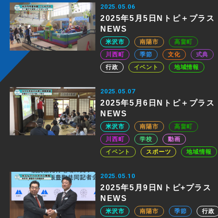
2025.05.06
2025年5月5日Nトピ＋プラス
NEWS
米沢市
南陽市
高畠町
川西町
季節
文化
式典
行政
イベント
地域情報
2025.05.07
2025年5月6日Nトピ＋プラス
NEWS
米沢市
南陽市
高畠町
川西町
学校
動画
イベント
スポーツ
地域情報
2025.05.10
2025年5月9日Nトピ+プラス
NEWS
米沢市
南陽市
季節
行政