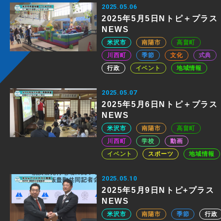
2025.05.06
2025年5月5日Nトピ＋プラス
NEWS
米沢市
南陽市
高畠町
川西町
季節
文化
式典
行政
イベント
地域情報
2025.05.07
2025年5月6日Nトピ＋プラス
NEWS
米沢市
南陽市
高畠町
川西町
学校
動画
イベント
スポーツ
地域情報
2025.05.10
2025年5月9日Nトピ+プラス
NEWS
米沢市
南陽市
季節
行政