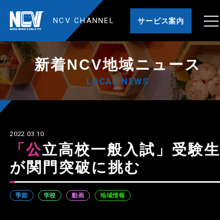
NCV CHANNEL
サービス案内
新着NCV地域ニュース
LOCAL NEWS
2022.03.10
「公立高校一般入試」受験生
が関門突破に挑む
季節
学校
動画
地域情報