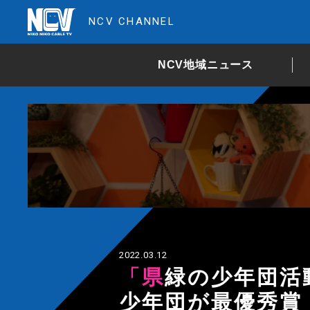
NCV CHANNEL
NCV地域ニュース
2022.03.12
「県緑の少年団活動発表大会」米沢市緑の
少年団が最優秀賞