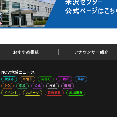
おすすめ番組
アナウンサー紹介
NCV地域ニュース
米沢市
南陽市
高畠町
川西町
季節
文化
学校
式典
行政
動画
イベント
スポーツ
緊急速報
地域情報