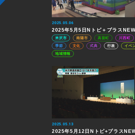
2025.05.06
2025年5月5日Nトピ＋プラスNE
米沢市
南陽市
高畠町
川西町
季節
文化
式典
行政
イベ
地域情報
2025.05.13
2025年5月12日Nトピ+プラスNE