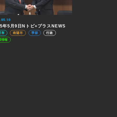
.05.10
25年5月9日Nトピ+プラスNEWS
沢市
南陽市
季節
行政
域情報