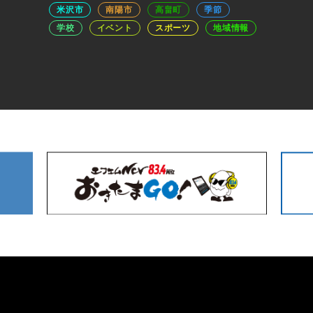
米沢市
南陽市
高畠町
季節
学校
イベント
スポーツ
地域情報