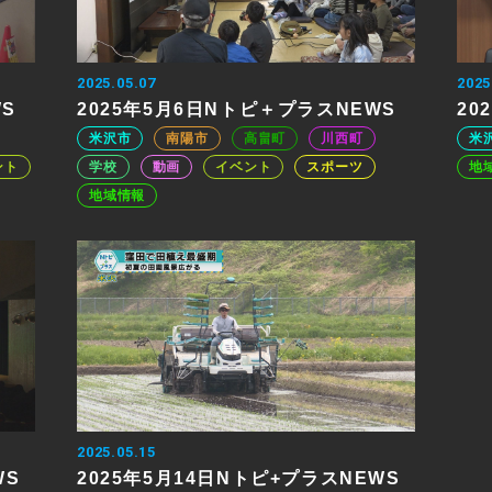
2025.05.07
2025
WS
2025年5月6日Nトピ＋プラスNEWS
20
米沢市
南陽市
高畠町
川西町
米
ント
学校
動画
イベント
スポーツ
地
地域情報
2025.05.15
WS
2025年5月14日Nトピ+プラスNEWS