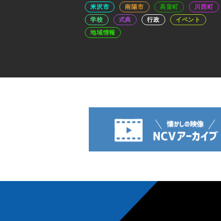
米沢市
南陽市
高畠町
川西町
学校
式典
行政
イベント
地域情報