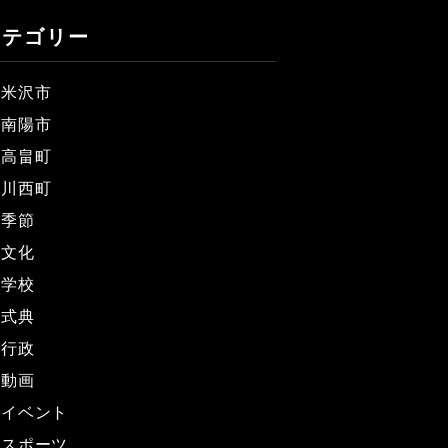
カテゴリー
米沢市
南陽市
高畠町
川西町
季節
文化
学校
式典
行政
動画
イベント
スポーツ