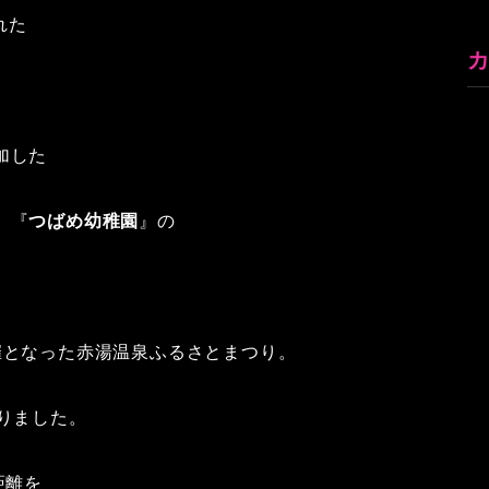
れた
加した
』『
つばめ幼稚園
』
の
催となった赤湯温泉ふるさとまつり。
りました。
距離を