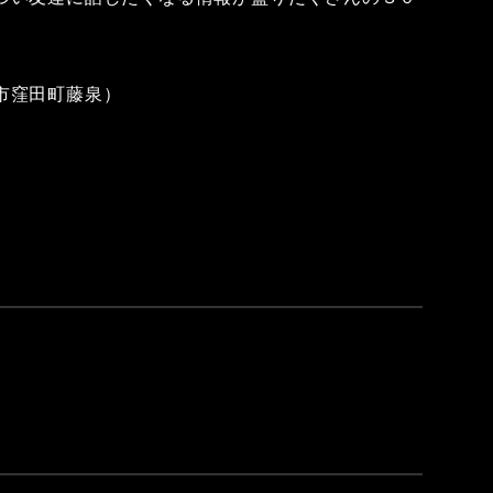
市窪田町藤泉）