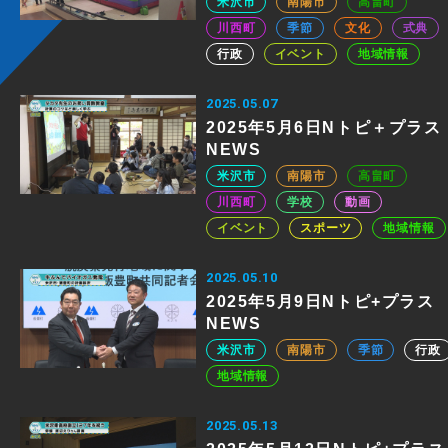
米沢市
南陽市
高畠町
川西町
季節
文化
式典
行政
イベント
地域情報
2025.05.07
2025年5月6日Nトピ＋プラス
NEWS
米沢市
南陽市
高畠町
川西町
学校
動画
イベント
スポーツ
地域情報
2025.05.10
2025年5月9日Nトピ+プラス
NEWS
米沢市
南陽市
季節
行政
地域情報
2025.05.13