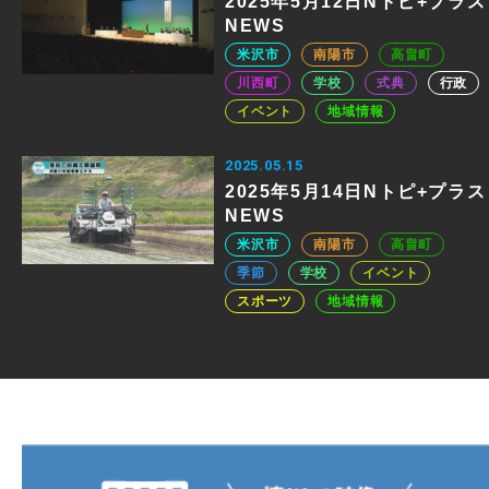
2025年5月12日Nトピ+プラス
NEWS
米沢市
南陽市
高畠町
川西町
学校
式典
行政
イベント
地域情報
2025.05.15
2025年5月14日Nトピ+プラス
NEWS
米沢市
南陽市
高畠町
季節
学校
イベント
スポーツ
地域情報