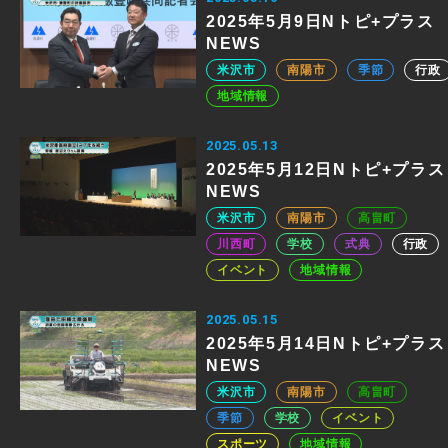
2025年5月9日Nトピ+プラス
NEWS
米沢市
南陽市
季節
行政
地域情報
2025.05.13
2025年5月12日Nトピ+プラス
NEWS
米沢市
南陽市
高畠町
川西町
学校
式典
行政
イベント
地域情報
2025.05.15
2025年5月14日Nトピ+プラス
NEWS
米沢市
南陽市
高畠町
季節
学校
イベント
スポーツ
地域情報