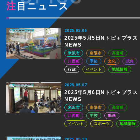
注目ニュース
2025.05.06
2025年5月5日Nトピ＋プラス
NEWS
米沢市
南陽市
高畠町
川西町
季節
文化
式典
行政
イベント
地域情報
2025.05.07
2025年5月6日Nトピ＋プラス
NEWS
米沢市
南陽市
高畠町
川西町
学校
動画
イベント
スポーツ
地域情報
2025.05.10