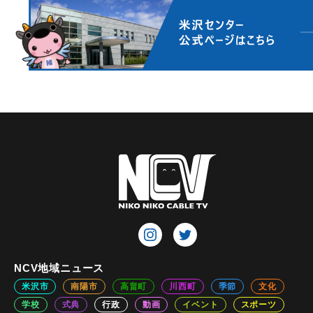
NCV地域ニュース
米沢市
南陽市
高畠町
川西町
季節
文化
学校
式典
行政
動画
イベント
スポーツ